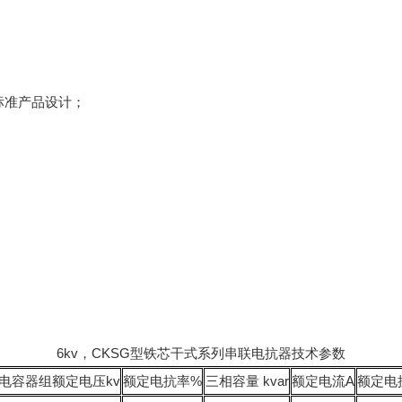
非标准产品设计；
6kv，CKSG型铁芯干式系列串联电抗器技术参数
电容器组额定电压kv
额定电抗率%
三相容量 kvar
额定电流A
额定电抗