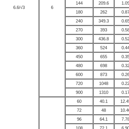
144
209.6
1.0
6.6/√3
6
180
262
0.8
240
349.3
0.6
270
393
0.5
300
436.8
0.5
360
524
0.4
450
655
0.3
480
698
0.3
600
873
0.2
720
1048
0.2
900
1310
0.1
60
40.1
12.4
72
48
10.4
96
64.1
7.7
108
72.1
6.9