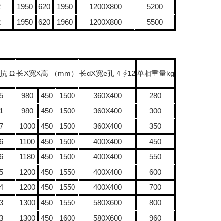
2
1950
620
1950
1200Х800
5200
2
1950
620
1960
1200Х800
5500
抗 Ω
长Х宽Х高 （mm）
长dХ宽e孔 4-∮12
单相重量kg
5
980
450
1500
360Х400
280
1
980
450
1500
360Х400
300
7
1000
450
1500
360Х400
350
6
1100
450
1500
400Х400
450
6
1180
450
1500
400Х400
550
5
1200
450
1550
400Х400
600
4
1200
450
1550
400Х400
700
3
1300
450
1550
580Х600
800
3
1300
450
1600
580Х600
960