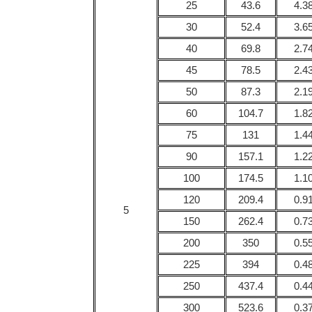
25
43.6
4.3
30
52.4
3.6
40
69.8
2.7
45
78.5
2.4
50
87.3
2.1
60
104.7
1.8
75
131
1.4
90
157.1
1.2
100
174.5
1.1
120
209.4
0.9
5
150
262.4
0.7
200
350
0.5
225
394
0.4
250
437.4
0.4
300
523.6
0.3