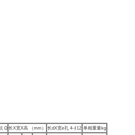
 Ω
长Х宽Х高 （mm）
长dХ宽e孔 4-∮12
单相重量kg