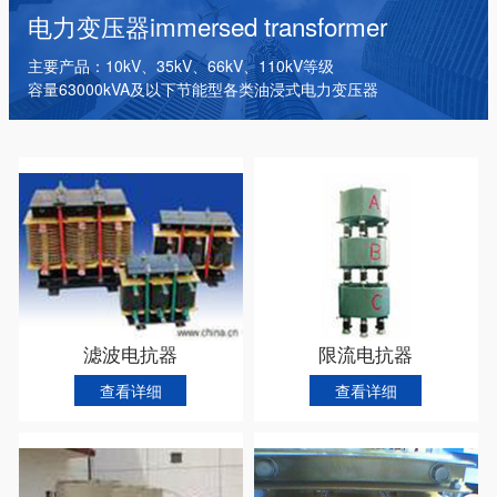
干式变压器
电抗器
箱式变电站
电力变压器
immersed transformer
主要产品：10kV、35kV、66kV、110kV等级
容量63000kVA及以下节能型各类油浸式电力变压器
抗器
消弧线圈
扼流式饱合电
详细
查看详细
查看详细