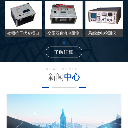
阻测
局部放电检测仪
变频抗干扰介损自
变压器直流电阻测
动测试仪
试仪
了解详细
NEWS CENTER
新闻
中心